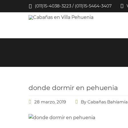
(011)15-4038-3223 / (011)15-5464-3407
donde dormir en pehuenia
28 marzo, 2019
By
Cabañas Bahíamía