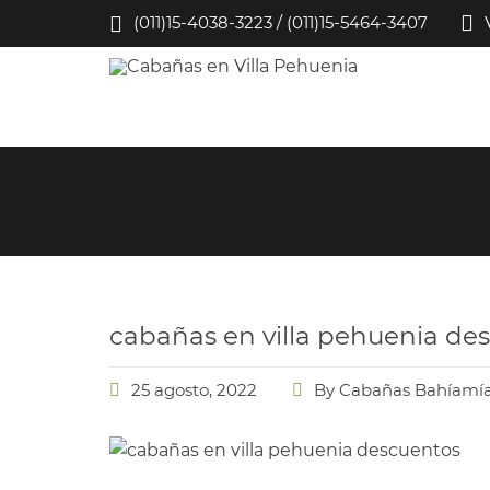
(011)15-4038-3223 / (011)15-5464-3407
cabañas en villa pehuenia de
25 agosto, 2022
By
Cabañas Bahíamí